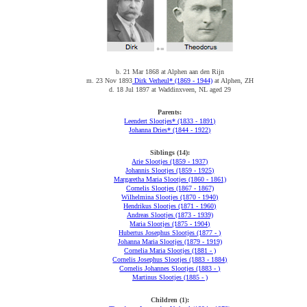
+=
b. 21 Mar 1868 at Alphen aan den Rijn
m. 23 Nov 1893
Dirk Verheul* (1869 - 1944)
at Alphen, ZH
d. 18 Jul 1897 at Waddinxveen, NL aged 29
Parents:
Leendert Slootjes* (1833 - 1891)
Johanna Dries* (1844 - 1922)
Siblings (14):
Arie Slootjes (1859 - 1937)
Johannis Slootjes (1859 - 1925)
Margaretha Maria Slootjes (1860 - 1861)
Cornelis Slootjes (1867 - 1867)
Wilhelmina Slootjes (1870 - 1940)
Hendrikus Slootjes (1871 - 1960)
Andreas Slootjes (1873 - 1939)
Maria Slootjes (1875 - 1904)
Hubertus Josephus Slootjes (1877 - )
Johanna Maria Slootjes (1879 - 1919)
Cornelia Maria Slootjes (1881 - )
Cornelis Josephus Slootjes (1883 - 1884)
Cornelis Johannes Slootjes (1883 - )
Martinus Slootjes (1885 - )
Children (1):